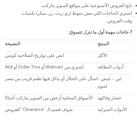
تابع العروض الأسبوعية على مواقع السوبر ماركت.
اشتري الحاجات اللي مش بتبوظ (زي زيت، رز، سكر) بكميات
وقت العروض.
?
حاجات مهمة أول ما تنزل تتسوق
:
المنتج
النصيحة
الأكل
ابص على تواريخ الصلاحية كويس
أدوات النظافة
اشتري من Walmart أو Dollar Tree أو Aldi
لبن – عيش –
اسأل على الحلال أو بدائل فيها طعم قريب من مصر
لحوم
خضار وفاكهة
الأسواق المحلية أرخص من السوبر ماركت أحيانًا
الأدوات المنزلية
شوف قسم الـ “Clearance” للعروض