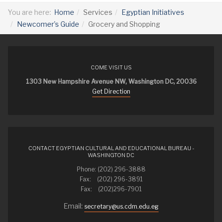
You are here:
Home
Services
Egyptian Initiatives
Newcomer’s Guide
Grocery and Shopping
COME VISIT US
1303 New Hampshire Avenue NW, Washington DC, 20036
Get Direction
CONTACT EGYPTIAN CULTURAL AND EDUCATIONAL BUREAU -
WASHINGTON DC
Phone: (202) 296-3888
Fax: (202) 296-3891
Fax: (202)296-7901
Email:
secretary@us.cdm.edu.eg