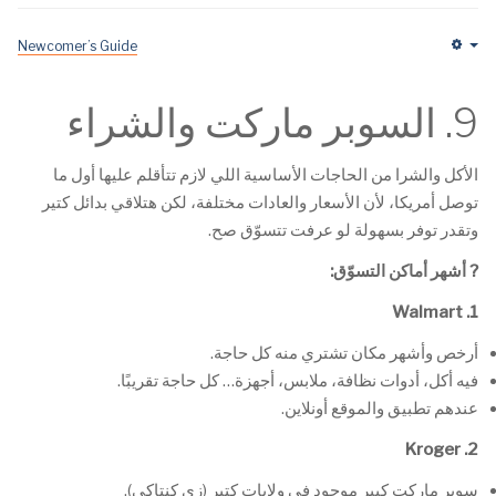
Newcomer’s Guide
Em
9. السوبر ماركت والشراء
الأكل والشرا من الحاجات الأساسية اللي لازم تتأقلم عليها أول ما
توصل أمريكا، لأن الأسعار والعادات مختلفة، لكن هتلاقي بدائل كتير
وتقدر توفر بسهولة لو عرفت تتسوّق صح.
?
أشهر أماكن التسوّق
:
1. Walmart
أرخص وأشهر مكان تشتري منه كل حاجة.
فيه أكل، أدوات نظافة، ملابس، أجهزة… كل حاجة تقريبًا.
عندهم تطبيق والموقع أونلاين.
2. Kroger
سوبر ماركت كبير موجود في ولايات كتير (زي كنتاكي).